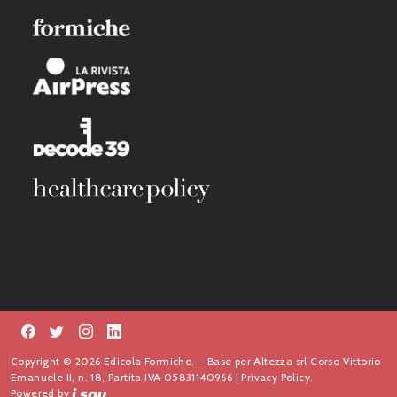
Copyright © 2026 Edicola Formiche. – Base per Altezza srl Corso Vittorio
Emanuele II, n. 18, Partita IVA 05831140966 |
Privacy Policy.
Powered by