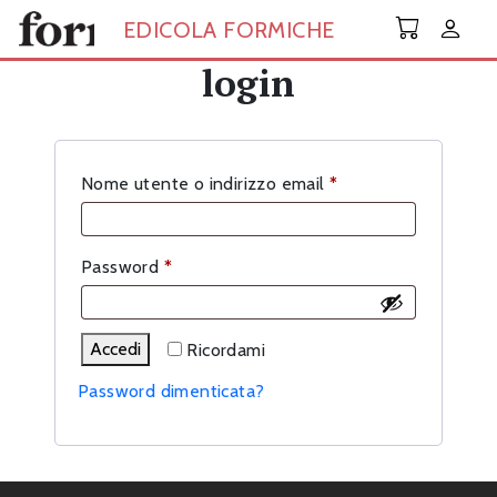
Skip to main content
EDICOLA FORMICHE
login
Richiesto
Nome utente o indirizzo email
*
Richiesto
Password
*
Accedi
Ricordami
Password dimenticata?