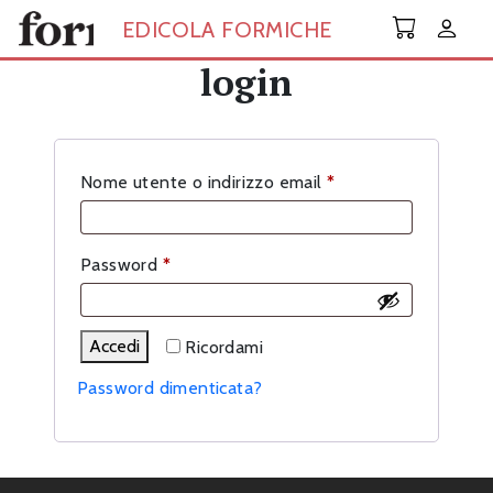
Skip to main content
EDICOLA FORMICHE
login
Richiesto
Nome utente o indirizzo email
*
Richiesto
Password
*
Accedi
Ricordami
Password dimenticata?