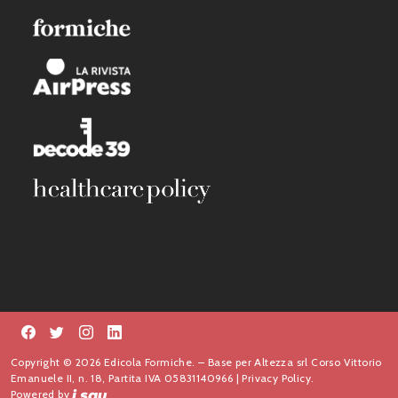
Copyright © 2026 Edicola Formiche. – Base per Altezza srl Corso Vittorio
Emanuele II, n. 18, Partita IVA 05831140966 |
Privacy Policy.
Powered by