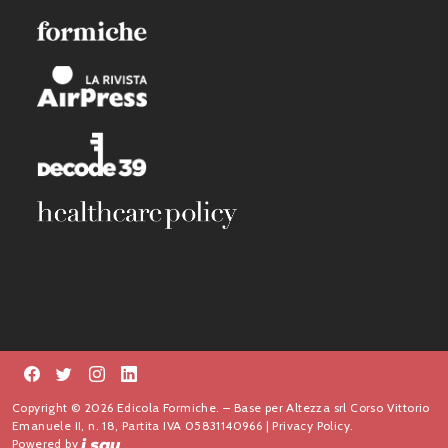
Copyright © 2026 Edicola Formiche. – Base per Altezza srl Corso Vittorio
Emanuele II, n. 18, Partita IVA 05831140966 |
Privacy Policy.
Powered by