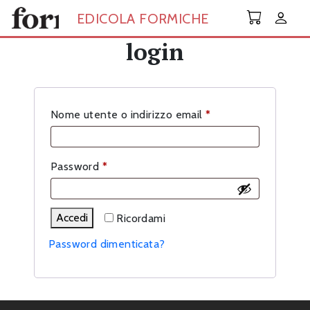
Skip to main content
EDICOLA FORMICHE
login
Richiesto
Nome utente o indirizzo email
*
Richiesto
Password
*
Accedi
Ricordami
Password dimenticata?