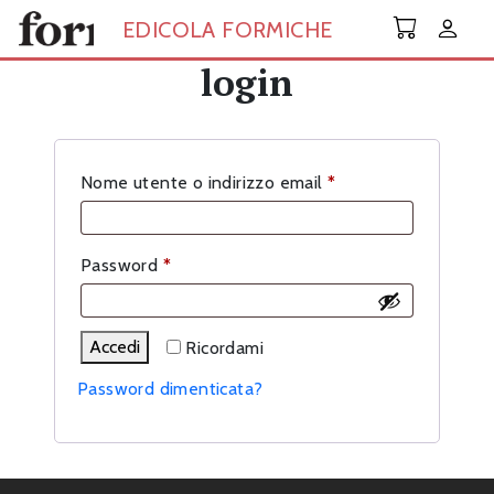
Skip to main content
EDICOLA FORMICHE
login
Richiesto
Nome utente o indirizzo email
*
Richiesto
Password
*
Accedi
Ricordami
Password dimenticata?