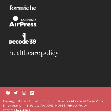
Copyright © 2026 Edicola Formiche. – Base per Altezza srl Corso Vittorio
Emanuele II, n. 18, Partita IVA 05831140966 |
Privacy Policy.
Powered by