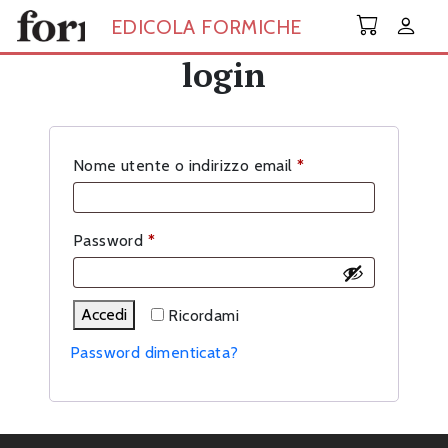
Skip to main content
EDICOLA FORMICHE
login
Richiesto
Nome utente o indirizzo email
*
Richiesto
Password
*
Accedi
Ricordami
Password dimenticata?