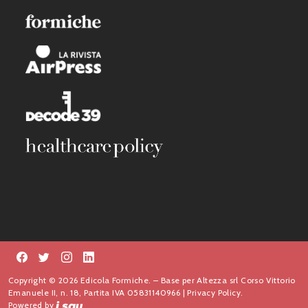
Copyright © 2026 Edicola Formiche. – Base per Altezza srl Corso Vittorio
Emanuele II, n. 18, Partita IVA 05831140966 |
Privacy Policy.
Powered by