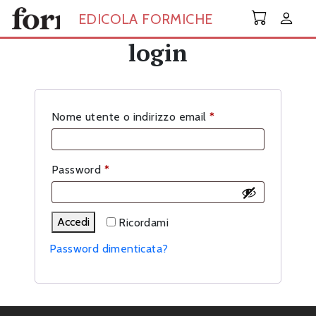
Skip to main content
EDICOLA FORMICHE
login
Richiesto
Nome utente o indirizzo email
*
Richiesto
Password
*
Accedi
Ricordami
Password dimenticata?