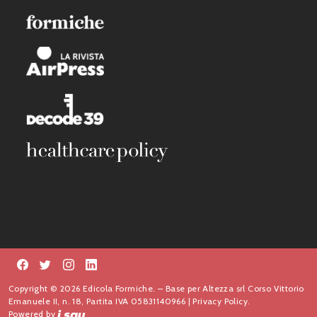
Copyright © 2026 Edicola Formiche. – Base per Altezza srl Corso Vittorio
Emanuele II, n. 18, Partita IVA 05831140966 |
Privacy Policy.
Powered by