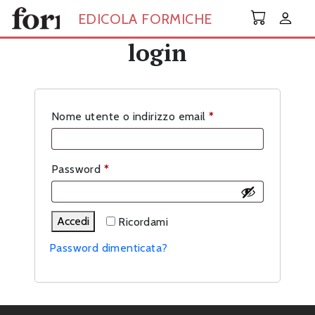
Skip to main content
EDICOLA FORMICHE
login
Richiesto
Nome utente o indirizzo email
*
Richiesto
Password
*
Accedi
Ricordami
Password dimenticata?