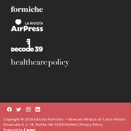
Copyright © 2026 Edicola Formiche. – Base per Altezza srl Corso Vittorio
Emanuele II, n. 18, Partita IVA 05831140966 |
Privacy Policy.
Powered by