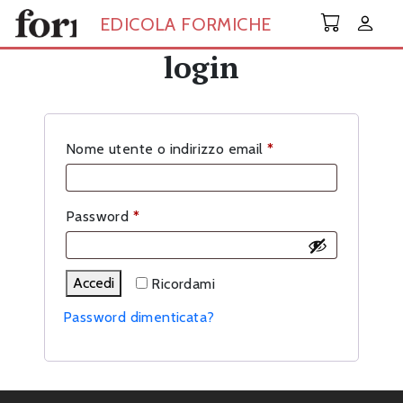
Skip to main content
EDICOLA FORMICHE
login
Richiesto
Nome utente o indirizzo email
*
Richiesto
Password
*
Accedi
Ricordami
Password dimenticata?