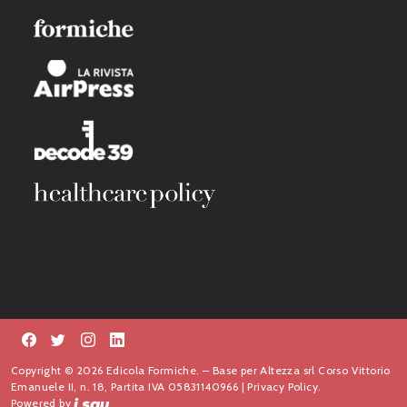
Copyright © 2026 Edicola Formiche. – Base per Altezza srl Corso Vittorio
Emanuele II, n. 18, Partita IVA 05831140966 |
Privacy Policy.
Powered by