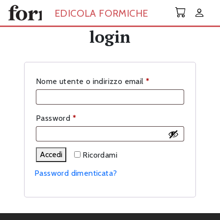
Skip to main content
EDICOLA FORMICHE
login
Richiesto
Nome utente o indirizzo email
*
Richiesto
Password
*
Accedi
Ricordami
Password dimenticata?