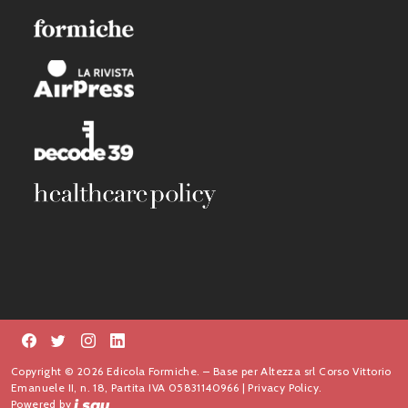
Copyright © 2026 Edicola Formiche. – Base per Altezza srl Corso Vittorio
Emanuele II, n. 18, Partita IVA 05831140966 |
Privacy Policy.
Powered by