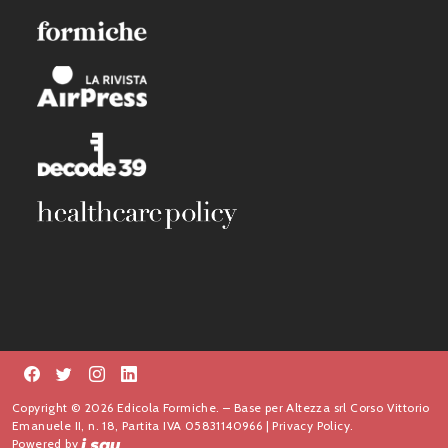
Copyright © 2026 Edicola Formiche. – Base per Altezza srl Corso Vittorio
Emanuele II, n. 18, Partita IVA 05831140966 |
Privacy Policy.
Powered by