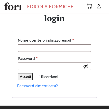
Skip to main content
EDICOLA FORMICHE
login
Richiesto
Nome utente o indirizzo email
*
Richiesto
Password
*
Accedi
Ricordami
Password dimenticata?