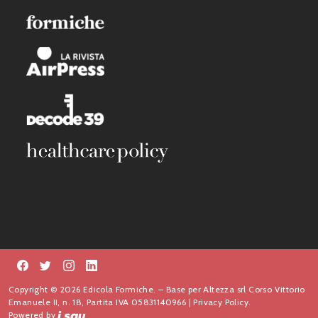
Copyright © 2026 Edicola Formiche. – Base per Altezza srl Corso Vittorio
Emanuele II, n. 18, Partita IVA 05831140966 |
Privacy Policy.
Powered by