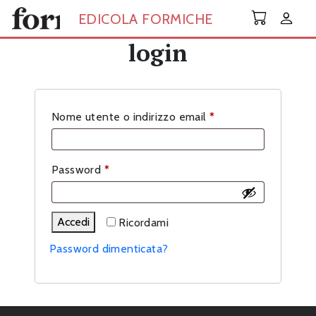
Skip to main content
EDICOLA FORMICHE
login
Richiesto
Nome utente o indirizzo email
*
Richiesto
Password
*
Accedi
Ricordami
Password dimenticata?