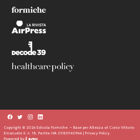
Copyright © 2026 Edicola Formiche. – Base per Altezza srl Corso Vittorio
Emanuele II, n. 18, Partita IVA 05831140966 |
Privacy Policy.
Powered by