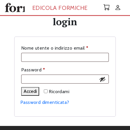
Skip to main content
EDICOLA FORMICHE
login
Richiesto
Nome utente o indirizzo email
*
Richiesto
Password
*
Accedi
Ricordami
Password dimenticata?