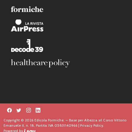
Copyright © 2026 Edicola Formiche. – Base per Altezza srl Corso Vittorio
Emanuele II, n. 18, Partita IVA 05831140966 |
Privacy Policy.
Powered by