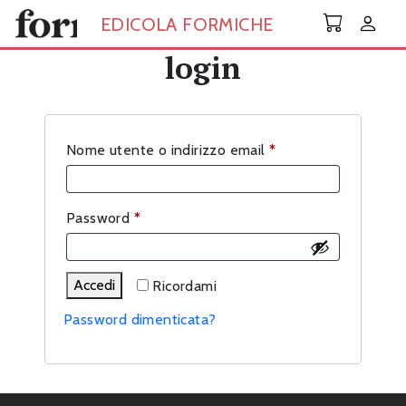
Skip to main content
EDICOLA FORMICHE
login
Richiesto
Nome utente o indirizzo email
*
Richiesto
Password
*
Accedi
Ricordami
Password dimenticata?