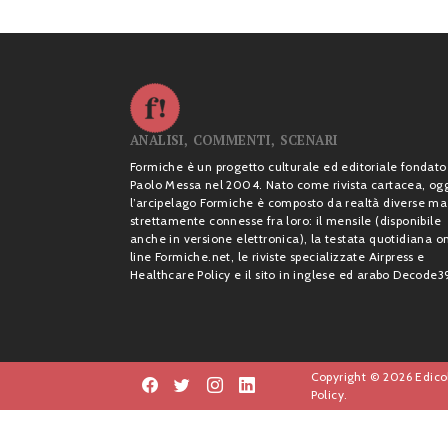
ANALISI, COMMENTI, SCENARI
Formiche è un progetto culturale ed editoriale fondato
Paolo Messa nel 2004. Nato come rivista cartacea, og
l’arcipelago Formiche è composto da realtà diverse ma
strettamente connesse fra loro: il mensile (disponibile
anche in versione elettronica), la testata quotidiana o
line Formiche.net, le riviste specializzate Airpress e
Healthcare Policy e il sito in inglese ed arabo Decode3
Copyright © 2026 Edicol
Policy.