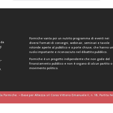
Formiche vanta poi un nutrito programma di eventi nei
 da
diversi formati di convegni, webinair, seminari e tavole
gi
rotonde aperte al pubblico e a porte chiuse, che hanno u
ruolo importante e riconosciuto nel dibattito pubblico.
Formiche è un progetto indipendente che non gode del
n-
finanziamento pubblico e non è organo di alcun partito o
movimento politico.
9.
a Formiche. – Base per Altezza srl Corso Vittorio Emanuele II, n. 18, Partita 