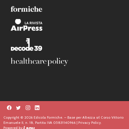
Copyright © 2026 Edicola Formiche. – Base per Altezza srl Corso Vittorio
Emanuele II, n. 18, Partita IVA 05831140966 |
Privacy Policy.
Powered by