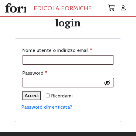
Skip to main content
EDICOLA FORMICHE
login
Richiesto
Nome utente o indirizzo email
*
Richiesto
Password
*
Accedi
Ricordami
Password dimenticata?