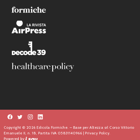
Copyright © 2026 Edicola Formiche. – Base per Altezza srl Corso Vittorio
Emanuele II, n. 18, Partita IVA 05831140966 |
Privacy Policy.
Powered by