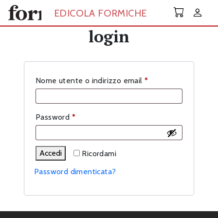
Skip to main content
EDICOLA FORMICHE
login
Richiesto
Nome utente o indirizzo email
*
Richiesto
Password
*
Accedi
Ricordami
Password dimenticata?