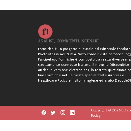
ANALISI, COMMENTI, SCENARI
Formiche è un progetto culturale ed editoriale fondato
Paolo Messa nel 2004. Nato come rivista cartacea, og
l’arcipelago Formiche è composto da realtà diverse ma
strettamente connesse fra loro: il mensile (disponibile
anche in versione elettronica), la testata quotidiana o
line Formiche.net, le riviste specializzate Airpress e
Healthcare Policy e il sito in inglese ed arabo Decode3
Copyright © 2026 Edicol
Policy.