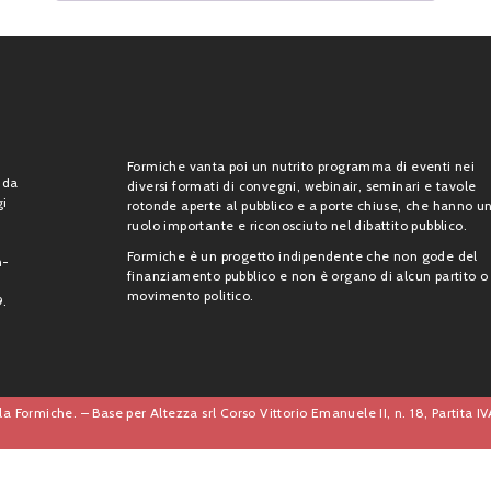
Formiche vanta poi un nutrito programma di eventi nei
 da
diversi formati di convegni, webinair, seminari e tavole
gi
rotonde aperte al pubblico e a porte chiuse, che hanno u
ruolo importante e riconosciuto nel dibattito pubblico.
Formiche è un progetto indipendente che non gode del
n-
finanziamento pubblico e non è organo di alcun partito o
movimento politico.
9.
a Formiche. – Base per Altezza srl Corso Vittorio Emanuele II, n. 18, Partita 