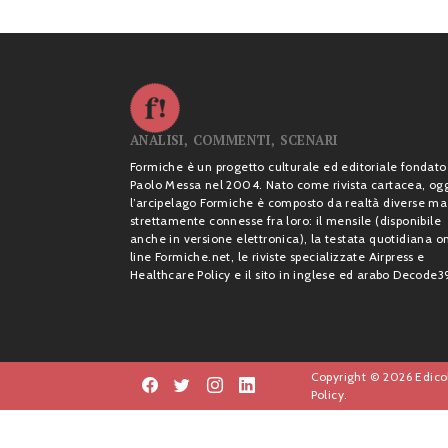
ANALISI, COMMENTI, SCENARI
Formiche è un progetto culturale ed editoriale fondato
Paolo Messa nel 2004. Nato come rivista cartacea, og
l’arcipelago Formiche è composto da realtà diverse ma
strettamente connesse fra loro: il mensile (disponibile
anche in versione elettronica), la testata quotidiana o
line Formiche.net, le riviste specializzate Airpress e
Healthcare Policy e il sito in inglese ed arabo Decode3
Copyright © 2026 Edicol
Policy.