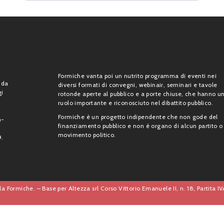
Formiche vanta poi un nutrito programma di eventi nei
 da
diversi formati di convegni, webinair, seminari e tavole
gi
rotonde aperte al pubblico e a porte chiuse, che hanno u
ruolo importante e riconosciuto nel dibattito pubblico.
Formiche è un progetto indipendente che non gode del
n-
finanziamento pubblico e non è organo di alcun partito o
movimento politico.
9.
a Formiche. – Base per Altezza srl Corso Vittorio Emanuele II, n. 18, Partita 