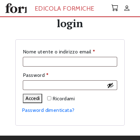
Skip to main content
EDICOLA FORMICHE
login
Richiesto
Nome utente o indirizzo email
*
Richiesto
Password
*
Accedi
Ricordami
Password dimenticata?