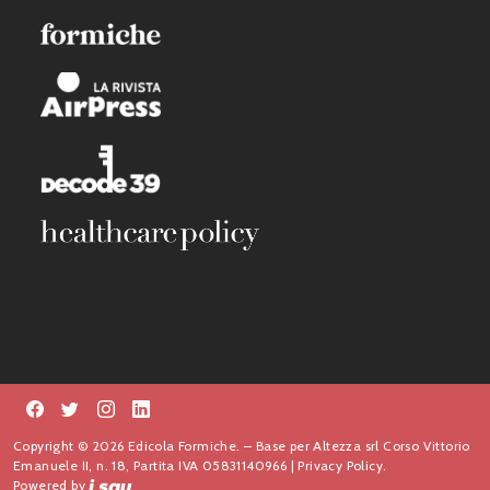
Copyright © 2026 Edicola Formiche. – Base per Altezza srl Corso Vittorio
Emanuele II, n. 18, Partita IVA 05831140966 |
Privacy Policy.
Powered by