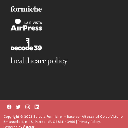
Copyright © 2026 Edicola Formiche. – Base per Altezza srl Corso Vittorio
Emanuele II, n. 18, Partita IVA 05831140966 |
Privacy Policy.
Powered by