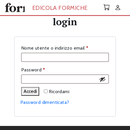
Skip to main content
EDICOLA FORMICHE
login
Richiesto
Nome utente o indirizzo email
*
Richiesto
Password
*
Accedi
Ricordami
Password dimenticata?