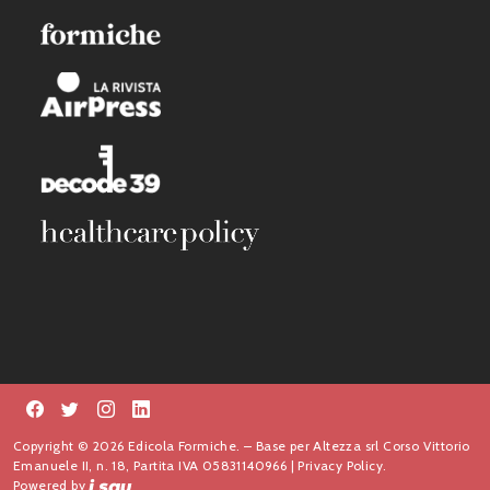
Copyright © 2026 Edicola Formiche. – Base per Altezza srl Corso Vittorio
Emanuele II, n. 18, Partita IVA 05831140966 |
Privacy Policy.
Powered by