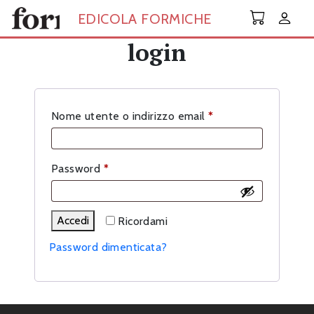
Skip to main content
EDICOLA FORMICHE
login
Richiesto
Nome utente o indirizzo email
*
Richiesto
Password
*
Accedi
Ricordami
Password dimenticata?