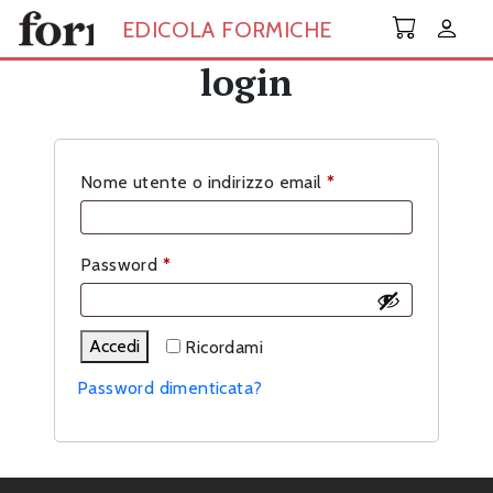
Skip to main content
EDICOLA FORMICHE
login
Richiesto
Nome utente o indirizzo email
*
Richiesto
Password
*
Accedi
Ricordami
Password dimenticata?