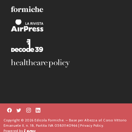
Copyright © 2026 Edicola Formiche. – Base per Altezza srl Corso Vittorio
Emanuele II, n. 18, Partita IVA 05831140966 |
Privacy Policy.
Powered by