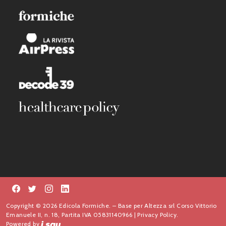
Copyright © 2026 Edicola Formiche. – Base per Altezza srl Corso Vittorio
Emanuele II, n. 18, Partita IVA 05831140966 |
Privacy Policy.
Powered by