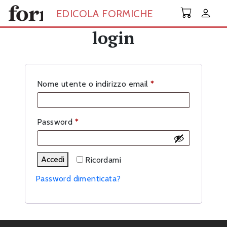
Skip to main content
EDICOLA FORMICHE
login
Richiesto
Nome utente o indirizzo email
*
Richiesto
Password
*
Accedi
Ricordami
Password dimenticata?