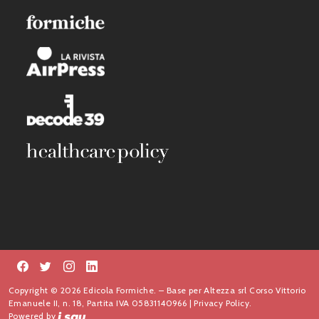
Copyright © 2026 Edicola Formiche. – Base per Altezza srl Corso Vittorio
Emanuele II, n. 18, Partita IVA 05831140966 |
Privacy Policy.
Powered by