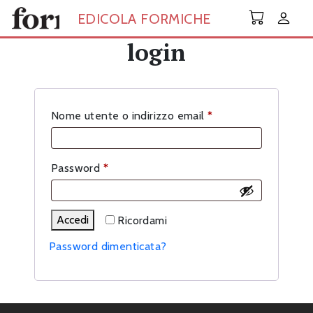
Skip to main content
EDICOLA FORMICHE
login
Richiesto
Nome utente o indirizzo email
*
Richiesto
Password
*
Accedi
Ricordami
Password dimenticata?