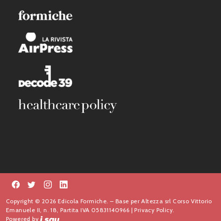
Copyright © 2026 Edicola Formiche. – Base per Altezza srl Corso Vittorio
Emanuele II, n. 18, Partita IVA 05831140966 |
Privacy Policy.
Powered by