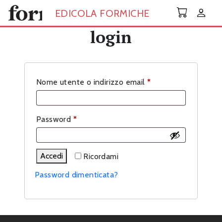
Skip to main content
EDICOLA FORMICHE
login
Richiesto
Nome utente o indirizzo email
*
Richiesto
Password
*
Accedi
Ricordami
Password dimenticata?