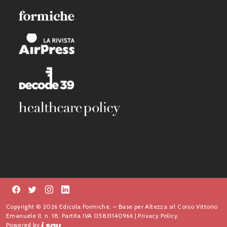
Copyright © 2026 Edicola Formiche. – Base per Altezza srl Corso Vittorio
Emanuele II, n. 18, Partita IVA 05831140966 |
Privacy Policy.
Powered by