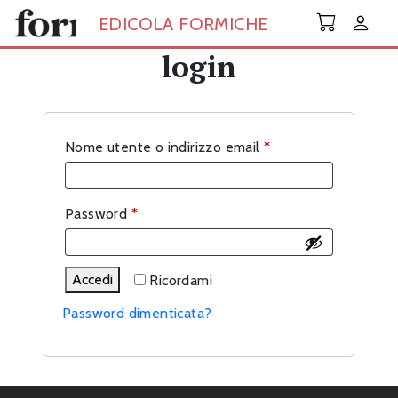
Skip to main content
EDICOLA FORMICHE
login
Richiesto
Nome utente o indirizzo email
*
Richiesto
Password
*
Accedi
Ricordami
Password dimenticata?