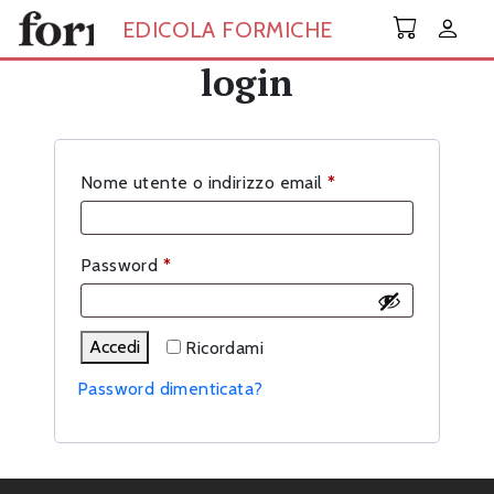
Skip to main content
EDICOLA FORMICHE
login
Richiesto
Nome utente o indirizzo email
*
Richiesto
Password
*
Accedi
Ricordami
Password dimenticata?