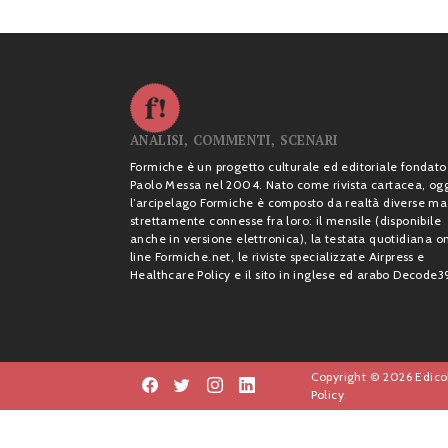
ANALISI, COMMENTI, SCENARI
Formiche è un progetto culturale ed editoriale fondato
Paolo Messa nel 2004. Nato come rivista cartacea, og
l’arcipelago Formiche è composto da realtà diverse ma
strettamente connesse fra loro: il mensile (disponibile
anche in versione elettronica), la testata quotidiana o
line Formiche.net, le riviste specializzate Airpress e
Healthcare Policy e il sito in inglese ed arabo Decode3
Copyright © 2026 Edicol
Policy.