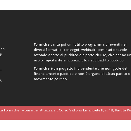
Formiche vanta poi un nutrito programma di eventi nei
 da
diversi formati di convegni, webinair, seminari e tavole
gi
rotonde aperte al pubblico e a porte chiuse, che hanno u
ruolo importante e riconosciuto nel dibattito pubblico.
Formiche è un progetto indipendente che non gode del
n-
finanziamento pubblico e non è organo di alcun partito o
movimento politico.
9.
a Formiche. – Base per Altezza srl Corso Vittorio Emanuele II, n. 18, Partita 