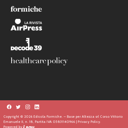
Copyright © 2026 Edicola Formiche. – Base per Altezza srl Corso Vittorio
Emanuele II, n. 18, Partita IVA 05831140966 |
Privacy Policy.
Powered by