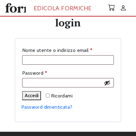
Skip to main content
EDICOLA FORMICHE
login
Richiesto
Nome utente o indirizzo email
*
Richiesto
Password
*
Accedi
Ricordami
Password dimenticata?