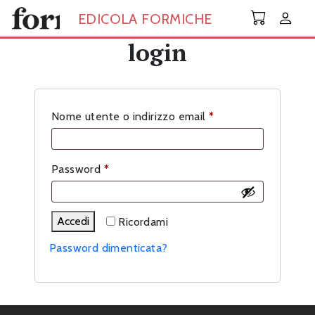
Skip to main content
EDICOLA FORMICHE
login
Richiesto
Nome utente o indirizzo email
*
Richiesto
Password
*
Accedi
Ricordami
Password dimenticata?