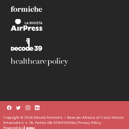
Copyright © 2026 Edicola Formiche. – Base per Altezza srl Corso Vittorio
Emanuele II, n. 18, Partita IVA 05831140966 |
Privacy Policy.
Powered by