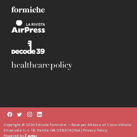
Copyright © 2026 Edicola Formiche. – Base per Altezza srl Corso Vittorio
Emanuele II, n. 18, Partita IVA 05831140966 |
Privacy Policy.
Powered by