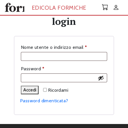
Skip to main content
EDICOLA FORMICHE
login
Richiesto
Nome utente o indirizzo email
*
Richiesto
Password
*
Accedi
Ricordami
Password dimenticata?