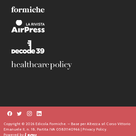
Copyright © 2026 Edicola Formiche. – Base per Altezza srl Corso Vittorio
Emanuele II, n. 18, Partita IVA 05831140966 |
Privacy Policy.
Powered by