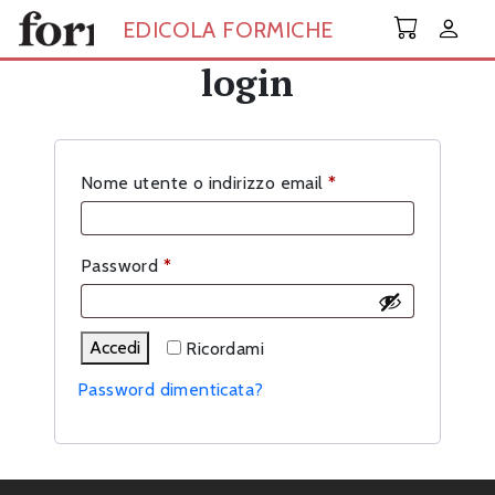
Skip to main content
EDICOLA FORMICHE
login
Richiesto
Nome utente o indirizzo email
*
Richiesto
Password
*
Accedi
Ricordami
Password dimenticata?