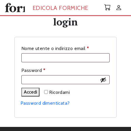
Skip to main content
EDICOLA FORMICHE
login
Richiesto
Nome utente o indirizzo email
*
Richiesto
Password
*
Accedi
Ricordami
Password dimenticata?