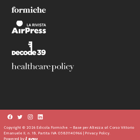
Copyright © 2026 Edicola Formiche. – Base per Altezza srl Corso Vittorio
Emanuele II, n. 18, Partita IVA 05831140966 |
Privacy Policy.
Powered by