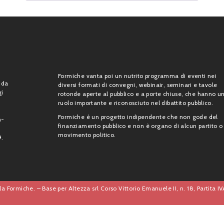
Formiche vanta poi un nutrito programma di eventi nei
 da
diversi formati di convegni, webinair, seminari e tavole
gi
rotonde aperte al pubblico e a porte chiuse, che hanno u
ruolo importante e riconosciuto nel dibattito pubblico.
Formiche è un progetto indipendente che non gode del
n-
finanziamento pubblico e non è organo di alcun partito o
movimento politico.
9.
a Formiche. – Base per Altezza srl Corso Vittorio Emanuele II, n. 18, Partita 