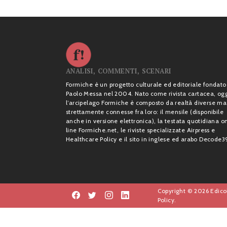
ANALISI, COMMENTI, SCENARI
Formiche è un progetto culturale ed editoriale fondato
Paolo Messa nel 2004. Nato come rivista cartacea, og
l’arcipelago Formiche è composto da realtà diverse ma
strettamente connesse fra loro: il mensile (disponibile
anche in versione elettronica), la testata quotidiana o
line Formiche.net, le riviste specializzate Airpress e
Healthcare Policy e il sito in inglese ed arabo Decode3
Copyright © 2026 Edicol
Policy.