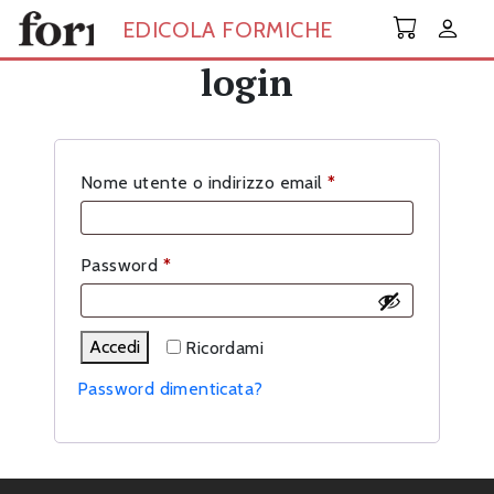
Skip to main content
EDICOLA FORMICHE
login
Richiesto
Nome utente o indirizzo email
*
Richiesto
Password
*
Accedi
Ricordami
Password dimenticata?