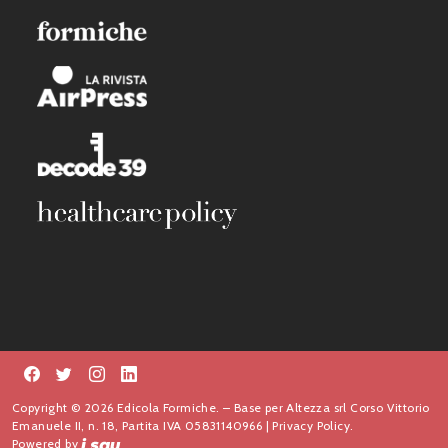
Copyright © 2026 Edicola Formiche. – Base per Altezza srl Corso Vittorio
Emanuele II, n. 18, Partita IVA 05831140966 |
Privacy Policy.
Powered by