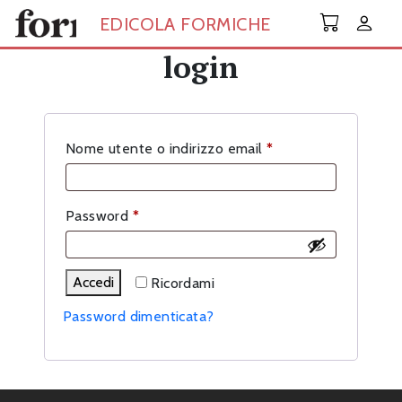
Skip to main content
EDICOLA FORMICHE
login
Richiesto
Nome utente o indirizzo email
*
Richiesto
Password
*
Accedi
Ricordami
Password dimenticata?