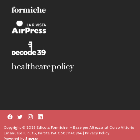
Copyright © 2026 Edicola Formiche. – Base per Altezza srl Corso Vittorio
Emanuele II, n. 18, Partita IVA 05831140966 |
Privacy Policy.
Powered by