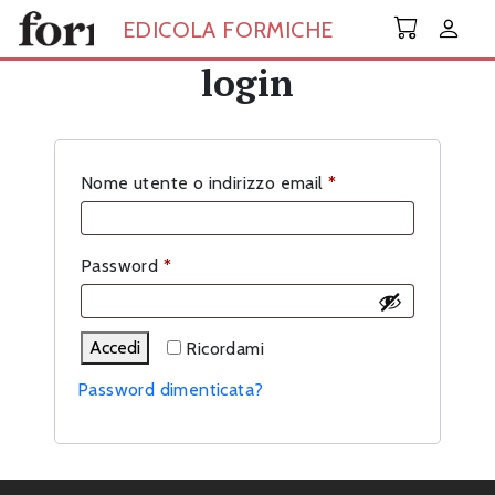
Skip to main content
EDICOLA FORMICHE
login
Richiesto
Nome utente o indirizzo email
*
Richiesto
Password
*
Accedi
Ricordami
Password dimenticata?