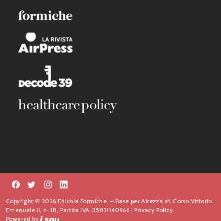
Copyright © 2026 Edicola Formiche. – Base per Altezza srl Corso Vittorio
Emanuele II, n. 18, Partita IVA 05831140966 |
Privacy Policy.
Powered by