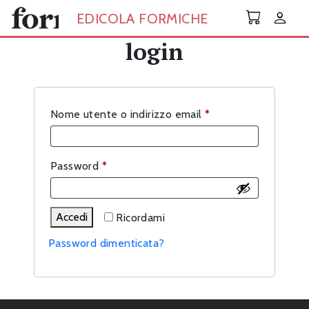
Skip to main content
EDICOLA FORMICHE
login
Richiesto
Nome utente o indirizzo email
*
Richiesto
Password
*
Accedi
Ricordami
Password dimenticata?