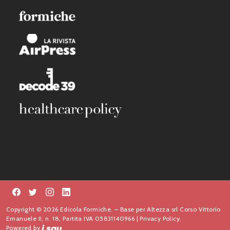
Copyright © 2026 Edicola Formiche. – Base per Altezza srl Corso Vittorio
Emanuele II, n. 18, Partita IVA 05831140966 |
Privacy Policy.
Powered by