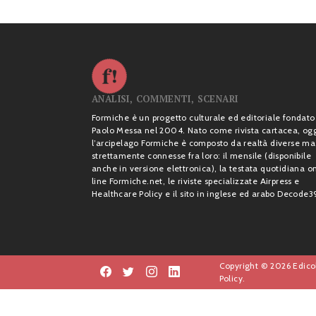
ANALISI, COMMENTI, SCENARI
Formiche è un progetto culturale ed editoriale fondato
Paolo Messa nel 2004. Nato come rivista cartacea, og
l’arcipelago Formiche è composto da realtà diverse ma
strettamente connesse fra loro: il mensile (disponibile
anche in versione elettronica), la testata quotidiana o
line Formiche.net, le riviste specializzate Airpress e
Healthcare Policy e il sito in inglese ed arabo Decode3
Copyright © 2026 Edicol
Policy.