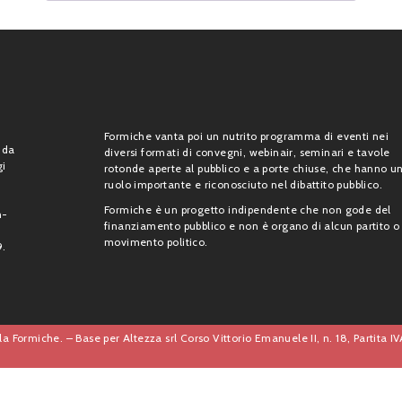
Formiche vanta poi un nutrito programma di eventi nei
 da
diversi formati di convegni, webinair, seminari e tavole
gi
rotonde aperte al pubblico e a porte chiuse, che hanno u
ruolo importante e riconosciuto nel dibattito pubblico.
Formiche è un progetto indipendente che non gode del
n-
finanziamento pubblico e non è organo di alcun partito o
movimento politico.
9.
a Formiche. – Base per Altezza srl Corso Vittorio Emanuele II, n. 18, Partita 