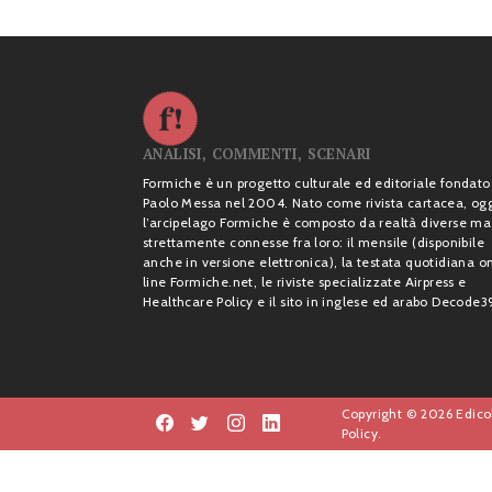
ANALISI, COMMENTI, SCENARI
Formiche è un progetto culturale ed editoriale fondato
Paolo Messa nel 2004. Nato come rivista cartacea, og
l’arcipelago Formiche è composto da realtà diverse ma
strettamente connesse fra loro: il mensile (disponibile
anche in versione elettronica), la testata quotidiana o
line Formiche.net, le riviste specializzate Airpress e
Healthcare Policy e il sito in inglese ed arabo Decode3
Copyright © 2026 Edicol
Policy.