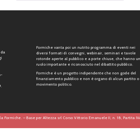
Formiche vanta poi un nutrito programma di eventi nei
 da
diversi formati di convegni, webinair, seminari e tavole
gi
rotonde aperte al pubblico e a porte chiuse, che hanno u
ruolo importante e riconosciuto nel dibattito pubblico.
Formiche è un progetto indipendente che non gode del
n-
finanziamento pubblico e non è organo di alcun partito o
movimento politico.
9.
a Formiche. – Base per Altezza srl Corso Vittorio Emanuele II, n. 18, Partita 