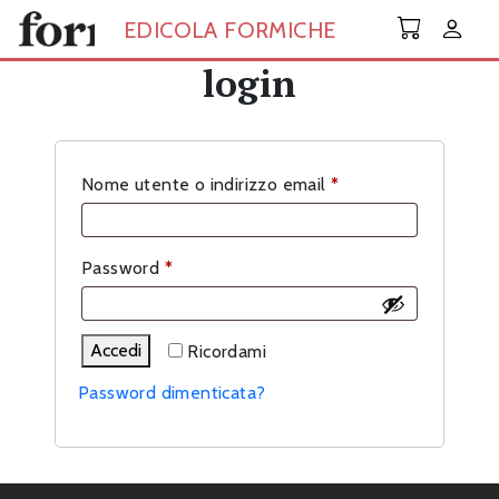
Skip to main content
EDICOLA FORMICHE
login
Richiesto
Nome utente o indirizzo email
*
Richiesto
Password
*
Accedi
Ricordami
Password dimenticata?