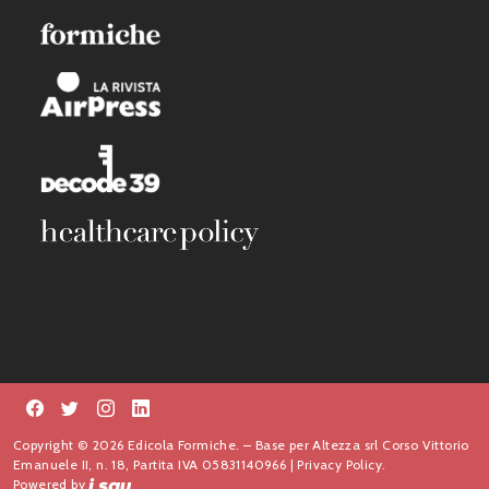
Copyright © 2026 Edicola Formiche. – Base per Altezza srl Corso Vittorio
Emanuele II, n. 18, Partita IVA 05831140966 |
Privacy Policy.
Powered by