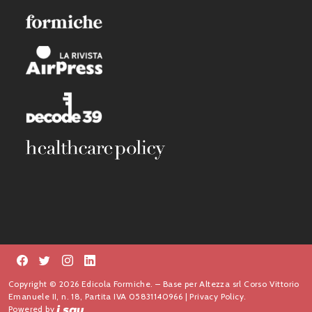
Copyright © 2026 Edicola Formiche. – Base per Altezza srl Corso Vittorio
Emanuele II, n. 18, Partita IVA 05831140966 |
Privacy Policy.
Powered by