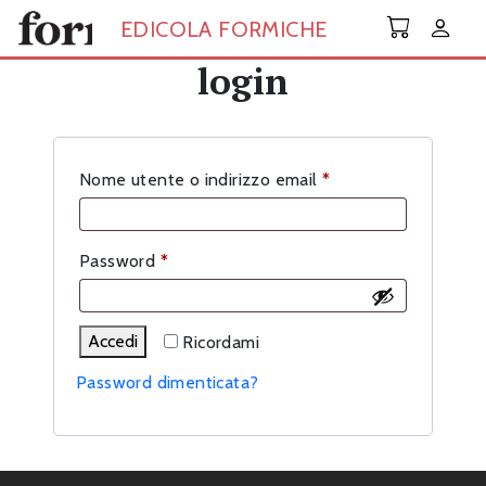
Skip to main content
EDICOLA FORMICHE
login
Richiesto
Nome utente o indirizzo email
*
Richiesto
Password
*
Accedi
Ricordami
Password dimenticata?