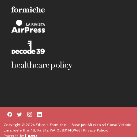
Copyright © 2026 Edicola Formiche. – Base per Altezza srl Corso Vittorio
Emanuele II, n. 18, Partita IVA 05831140966 |
Privacy Policy.
Powered by