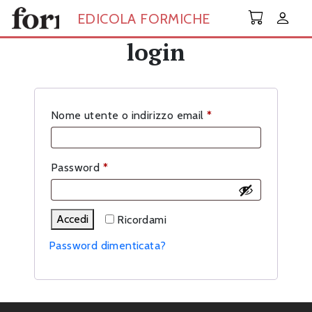
Skip to main content
EDICOLA FORMICHE
login
Richiesto
Nome utente o indirizzo email
*
Richiesto
Password
*
Accedi
Ricordami
Password dimenticata?