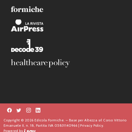
Copyright © 2026 Edicola Formiche. – Base per Altezza srl Corso Vittorio
Emanuele II, n. 18, Partita IVA 05831140966 |
Privacy Policy.
Powered by