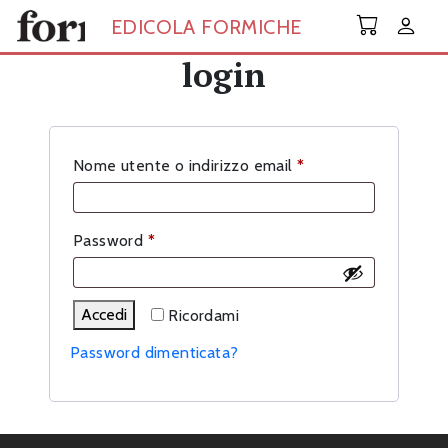
Skip to main content
EDICOLA FORMICHE
login
Richiesto
Nome utente o indirizzo email
*
Richiesto
Password
*
Accedi
Ricordami
Password dimenticata?