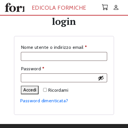
Skip to main content
EDICOLA FORMICHE
login
Richiesto
Nome utente o indirizzo email
*
Richiesto
Password
*
Accedi
Ricordami
Password dimenticata?