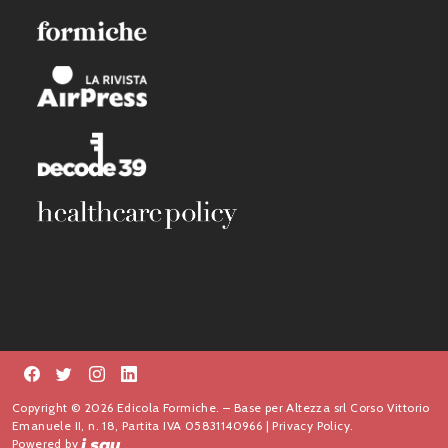
Copyright © 2026 Edicola Formiche. – Base per Altezza srl Corso Vittorio
Emanuele II, n. 18, Partita IVA 05831140966 |
Privacy Policy.
Powered by