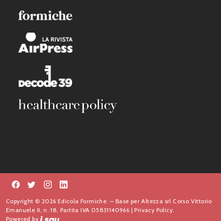
Copyright © 2026 Edicola Formiche. – Base per Altezza srl Corso Vittorio
Emanuele II, n. 18, Partita IVA 05831140966 |
Privacy Policy.
Powered by