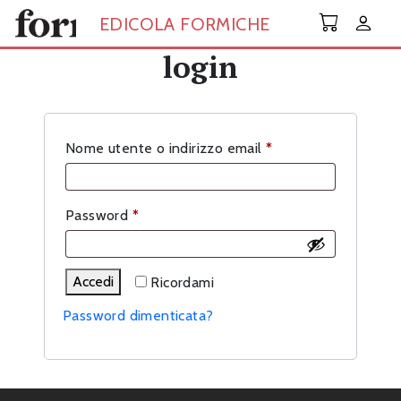
Skip to main content
EDICOLA FORMICHE
login
Richiesto
Nome utente o indirizzo email
*
Richiesto
Password
*
Accedi
Ricordami
Password dimenticata?