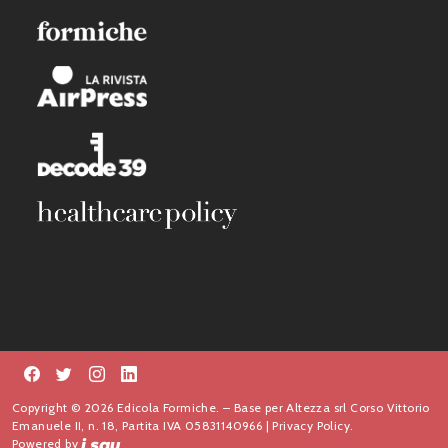
Copyright © 2026 Edicola Formiche. – Base per Altezza srl Corso Vittorio
Emanuele II, n. 18, Partita IVA 05831140966 |
Privacy Policy.
Powered by