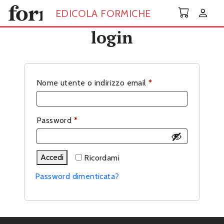
Skip to main content
EDICOLA FORMICHE
login
Richiesto
Nome utente o indirizzo email
*
Richiesto
Password
*
Accedi
Ricordami
Password dimenticata?