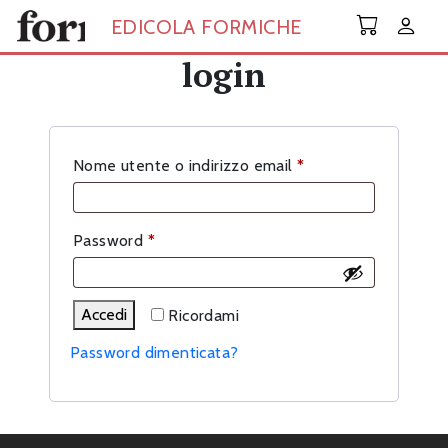
Skip to main content
EDICOLA FORMICHE
login
Richiesto
Nome utente o indirizzo email
*
Richiesto
Password
*
Accedi
Ricordami
Password dimenticata?