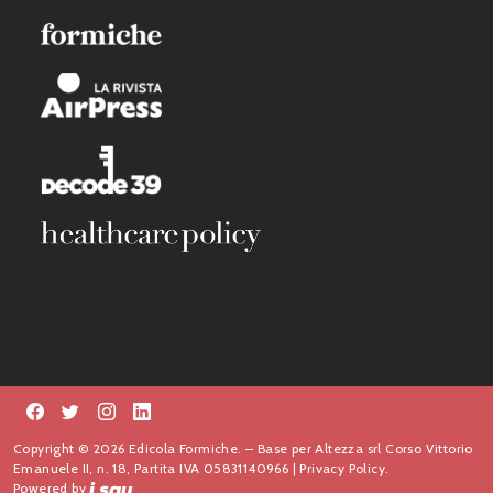
Copyright © 2026 Edicola Formiche. – Base per Altezza srl Corso Vittorio
Emanuele II, n. 18, Partita IVA 05831140966 |
Privacy Policy.
Powered by