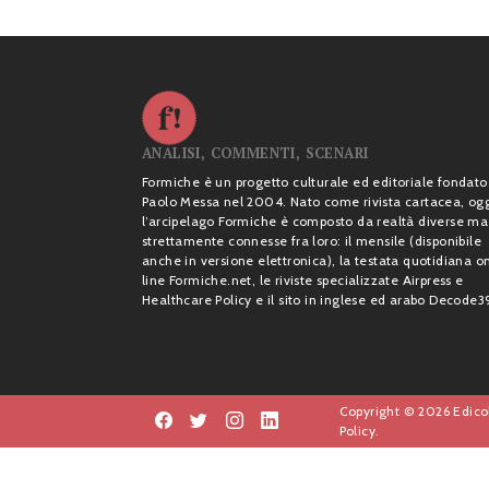
ANALISI, COMMENTI, SCENARI
Formiche è un progetto culturale ed editoriale fondato
Paolo Messa nel 2004. Nato come rivista cartacea, og
l’arcipelago Formiche è composto da realtà diverse ma
strettamente connesse fra loro: il mensile (disponibile
anche in versione elettronica), la testata quotidiana o
line Formiche.net, le riviste specializzate Airpress e
Healthcare Policy e il sito in inglese ed arabo Decode3
Copyright © 2026 Edicol
Policy.