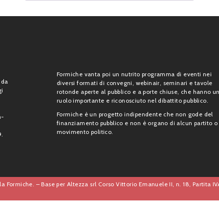
Formiche vanta poi un nutrito programma di eventi nei
 da
diversi formati di convegni, webinair, seminari e tavole
gi
rotonde aperte al pubblico e a porte chiuse, che hanno u
ruolo importante e riconosciuto nel dibattito pubblico.
Formiche è un progetto indipendente che non gode del
n-
finanziamento pubblico e non è organo di alcun partito o
movimento politico.
9.
a Formiche. – Base per Altezza srl Corso Vittorio Emanuele II, n. 18, Partita 