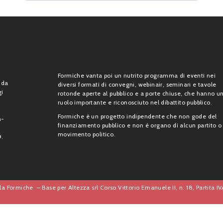
Formiche vanta poi un nutrito programma di eventi nei
 da
diversi formati di convegni, webinair, seminari e tavole
gi
rotonde aperte al pubblico e a porte chiuse, che hanno u
ruolo importante e riconosciuto nel dibattito pubblico.
Formiche è un progetto indipendente che non gode del
n-
finanziamento pubblico e non è organo di alcun partito o
movimento politico.
9.
a Formiche. – Base per Altezza srl Corso Vittorio Emanuele II, n. 18, Partita 