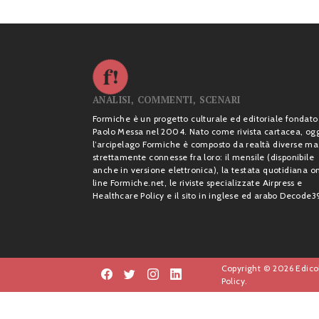
ANALISI, COMMENTI, SCENARI
Formiche è un progetto culturale ed editoriale fondato
Paolo Messa nel 2004. Nato come rivista cartacea, og
l’arcipelago Formiche è composto da realtà diverse ma
strettamente connesse fra loro: il mensile (disponibile
anche in versione elettronica), la testata quotidiana o
line Formiche.net, le riviste specializzate Airpress e
Healthcare Policy e il sito in inglese ed arabo Decode3
Copyright © 2026 Edicol
Policy.